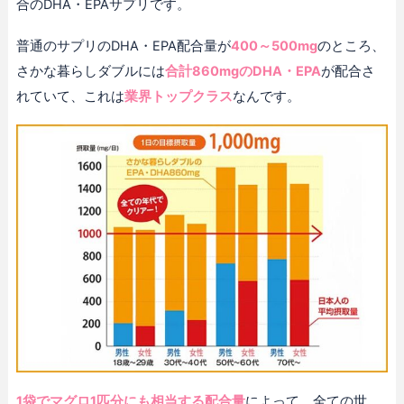
合のDHA・EPAサプリです。
普通のサプリのDHA・EPA配合量が
400～500mg
のところ、
さかな暮らしダブルには
合計860mgのDHA・EPA
が配合さ
れていて、これは
業界トップクラス
なんです。
1袋でマグロ1匹分にも相当する配合量
によって、全ての世