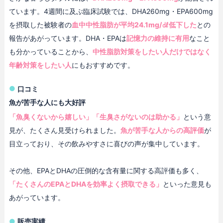
ています。4週間に及ぶ臨床試験では、DHA260mg・EPA600mg
を摂取した被験者の
血中中性脂肪が平均24.1mg/㎗低下した
との
報告があがっています。DHA・EPAは
記憶力の維持に有用
なこと
も分かっていることから、
中性脂肪対策をしたい人だけではなく
年齢対策をしたい人
にもおすすめです。
口コミ
魚が苦手な人にも大好評
「魚臭くないから嬉しい」「生臭さがないのは助かる」
という意
見が、たくさん見受けられました。
魚が苦手な人からの高評価
が
目立っており、その飲みやすさに喜びの声が集中しています。
その他、EPAとDHAの圧倒的な含有量に関する高評価も多く、
「たくさんのEPAとDHAを効率よく摂取できる」
といった意見も
あがっています。
販売実績