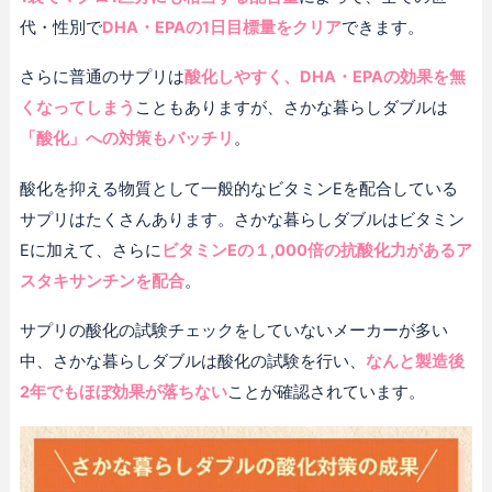
代・性別で
DHA・EPAの1日目標量をクリア
できます。
さらに普通のサプリは
酸化しやすく、DHA・EPAの効果を無
くなってしまう
こともありますが、さかな暮らしダブルは
「酸化」への対策もバッチリ
。
酸化を抑える物質として一般的なビタミンEを配合している
サプリはたくさんあります。さかな暮らしダブルはビタミン
Eに加えて、さらに
ビタミンEの１,000倍の抗酸化力があるア
スタキサンチンを配合
。
サプリの酸化の試験チェックをしていないメーカーが多い
中、さかな暮らしダブルは酸化の試験を行い、
なんと製造後
2年でもほぼ効果が落ちない
ことが確認されています。