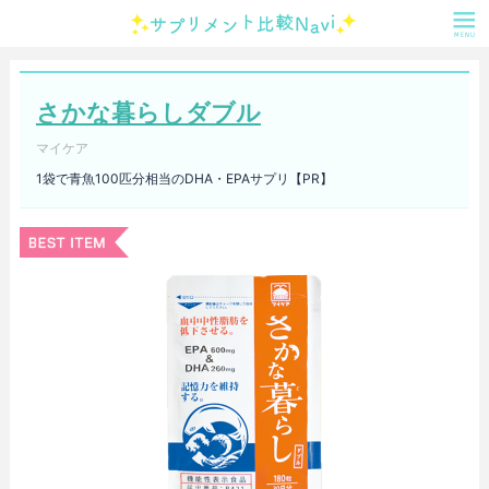
さかな暮らしダブル
マイケア
1袋で青魚100匹分相当のDHA・EPAサプリ【PR】