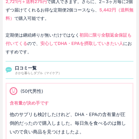
2,721円＋送料275円
で購入できます。さらに、2～3ヶ月毎に2個
ずつ届けてくれるお得な定期便2個コースなら、
5,442円（送料無
料）
で購入可能です。
定期便は継続縛りが無いだけではなく
初回に限り全額返金保証も
付いてくる
ので、
安心してDHA・EPAを摂取していきたい人
にお
すすめです。
口コミ一覧
さかな暮らしダブル（マイケア）
(50代男性)
含有量が決め手です
他のサプリも検討したけれど、DHA・EPAの含有量が圧
倒的だったので購入しました。毎日魚を食べるのは難し
いので良い商品を見つけましたよ。