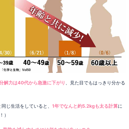
分解力は40代から急激に下がり
、見た目でもはっきり分かる
代と同じ生活をしていると、
1年でなんと約5.2kgも太る計算
に
上！）