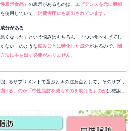
能性表示食品」
の表示があるものは、
エビデンスを元に機能
分を使用していて、
消費者庁にも届出されています。
た成分がある
が悪くなった」という悩みはもちろん、「つい食べすぎてし
じゃない」のような
悩みごとに特化した成分
があるので、
闇
ト方法に手を出す必要がありません
。
助けるサプリメントで選ぶときの注意点として、そのサプリ
助ける」のか「中性脂肪を減らすのを助ける」のか
は確認し