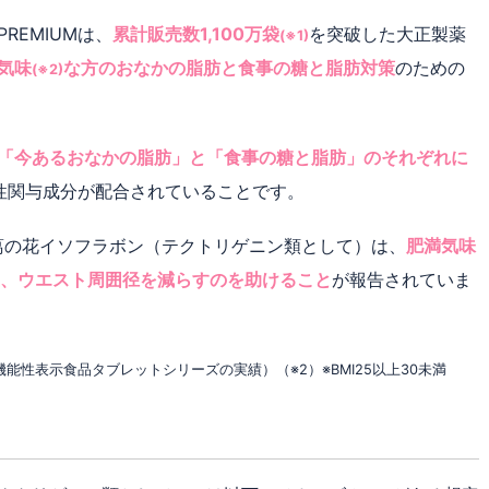
REMIUMは、
累計販売数1,100万袋
を突破した大正製薬
(※1)
気味
な方のおなかの脂肪と食事の糖と脂肪対策
のための
(※2)
「今あるおなかの脂肪」と「食事の糖と脂肪」の それぞれに
性関与成分が配合されていることです。
葛の花イソフラボン（テクトリゲニン類として）は、
肥満気味
重、ウエスト周囲径を減らすのを助けること
が報告されていま
時点（機能性表示食品タブレットシリーズの実績）
（※2）※BMI25以上30未満