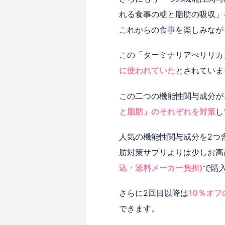
れる食事の糖と脂肪の吸収」
これからの食事を楽しみなが
この「ターミナリアべリリカ
に使われていた
とされていま
この二つの機能性関与成分が
と脂肪」のそれぞれを対策
し
人気の機能性関与成分を2つ含
肪対策サプリよりは少しお高
込・送料メーカー負担)
で購
さらに2回目以降は
10％オフ
できます。