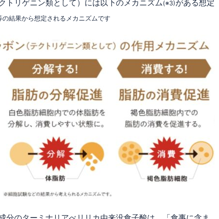
クトリゲニン類として）には以下のメカニズム
がある想定
(※3)
試験等の結果から想定されるメカニズムです
成分のターミナリアべリリカ由来没食子酸は、「食事に含ま