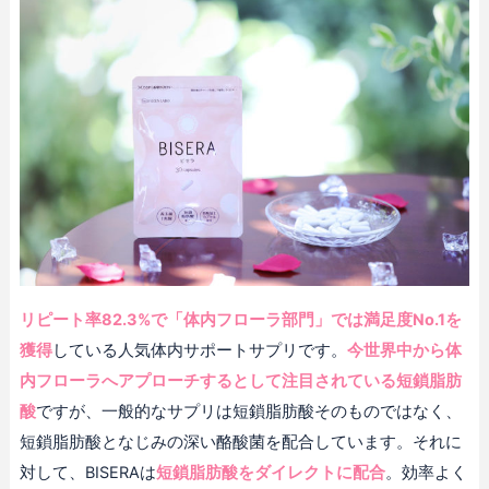
リピート率82.3%で「体内フローラ部門」では満足度No.1を
獲得
している人気体内サポートサプリです。
今世界中から体
内フローラへアプローチするとして注目されている短鎖脂肪
酸
ですが、一般的なサプリは短鎖脂肪酸そのものではなく、
短鎖脂肪酸となじみの深い酪酸菌を配合しています。それに
対して、BISERAは
短鎖脂肪酸をダイレクトに配合
。効率よく