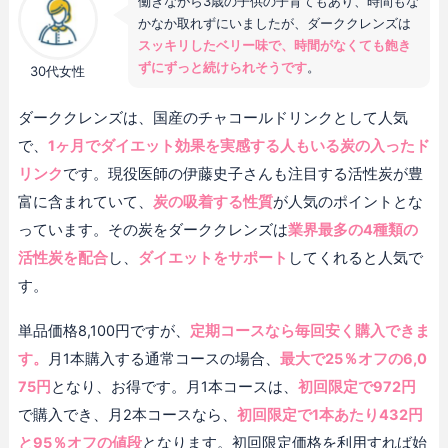
働きながら3歳の子供の子育てもあり、時間もな
かなか取れずにいましたが、ダーククレンズは
スッキリしたベリー味で、時間がなくても飽き
ずにずっと続けられそうです
。
30代女性
ダーククレンズは、国産のチャコールドリンクとして人気
で、
1ヶ月でダイエット効果を実感する人もいる炭の入ったド
リンク
です。現役医師の伊藤史子さんも注目する活性炭が豊
富に含まれていて、
炭の吸着する性質
が人気のポイントとな
っています。その炭をダーククレンズは
業界最多の4種類の
活性炭を配合
し、
ダイエットをサポート
してくれると人気で
す。
単品価格8,100円ですが、
定期コースなら毎回安く購入できま
す。
月1本購入する通常コースの場合、
最大で25％オフの6,0
75円
となり、お得です。月1本コースは、
初回限定で972円
で購入でき、月2本コースなら、
初回限定で1本あたり432円
と95％オフの値段
となります。初回限定価格を利用すれば始