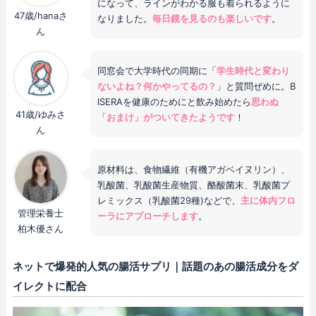
になって、ラインがわかる服も着られるように
47歳/hanaさ
なりました。
毎日鏡を見るのも楽しいです
。
ん
同窓会で大学時代の同期に「
学生時代と変わり
ないよね？何かやってるの？
」と質問ぜめに。B
ISERAを健康のためにと飲み始めたら
思わぬ
41歳/ゆみさ
「おまけ」がついてきたようです
！
ん
原材料は、食物繊維（有機アガベイヌリン）、
乳酸菌、乳酸菌生産物質、酪酸菌末、乳酸菌プ
レミックス（乳酸菌29種)などで、
主に体内フロ
管理栄養士
ーラにアプローチします
。
柏木優さん
ネットで爆発的人気の腸活サプリ｜話題のあの腸活成分をダ
イレクトに配合