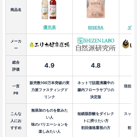
商品名
優光泉
BISERA
ダー
メーカ
ー
総合
4.9
4.8
評価
販売数100万本突破の実
ネットで話題沸騰中の
一言
現役医
力派ファスティングド
腸内フローラサプリの
PR
リンク
決定版
無添加のものを飲みた
こんな
短鎖脂肪酸をダイレク
スッキ
い人
人にお
トに摂りたい方
味のバリエーションを
すすめ
初回価格重視の方
初回
楽しみたい人