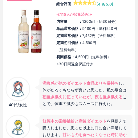
総合評価
[4.9/5.0]
≪115人が閲覧済み≫
内容量 ：
1200ml（約30日分）
単品通常価格：
9,180円（送料540円）
定期通常価格：
7,452円（送料無料）
定期初回価格：
4,590円
（送料無料）
初回価格：
4,590円（送料無料）
※30日間返金保証付き
満腹感が他のダイエット食品よりも長持ち
し、
体がだるくもならず良いと思った。私の場合は
朝置き換えに使っていたが、夜も置き換える
こ
とで、体重の減少もスムーズに行えた。
40代/女性
妊娠中の栄養補給と産後ダイエット
を見据えて
購入しました。思った以上に口に合い満足して
おります。
甘いものを食べたくなった時に助か