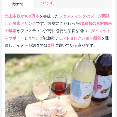
っています
。
30代/女性
売上本数が100万本
を突破した
ファスティングのプロが開発
した酵素ドリンク
です。素材にこだわった
60種類の素材由来
の酵素
がファスティング時に必要な栄養を補い、
ダイエット
をサポート
します。2年連続で
モンドセレクション銀賞
を受
賞し、イメージ調査では
3冠
に輝いている商品です。