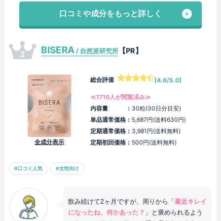
口コミや成分をもっと詳しく
BISERA
【PR】
/ 自然派研究所
総合評価
[4.6/5.0]
≪1710人が閲覧済み≫
内容量 ：
30粒(30日分目安)
単品通常価格：
5,687円(送料630円)
定期通常価格：
3,981円(送料無料)
全成分表示
定期初回価格：
500円(送料無料)
#口コミ人気
#女性向け
飲み続けて2ヶ月ですが、周りから「
最近キレイ
になったね、何かあった？
」と褒められるよう