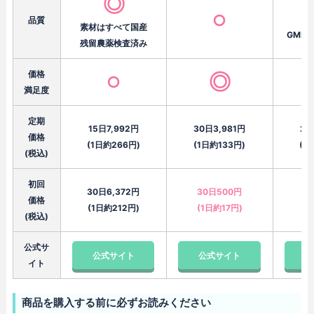
◎
○
品質
素材はすべて国産
GMP
残留農薬検査済み
価格
◎
○
満足度
定期
15日7,992円
30日3,981円
24
価格
(1日約266円)
(1日約133円)
(1
(税込)
初回
30日6,372円
30日500円
2
価格
(1日約212円)
(1日約17円)
(
(税込)
公式サ
公式サイト
公式サイト
公
イト
商品を購入する前に必ずお読みください