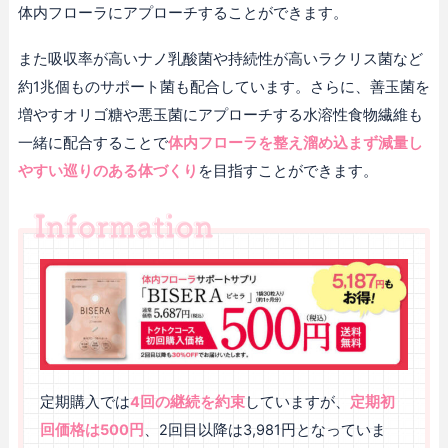
体内フローラにアプローチすることができます。
また吸収率が高いナノ乳酸菌や持続性が高いラクリス菌など
約1兆個ものサポート菌も配合しています。さらに、善玉菌を
増やすオリゴ糖や悪玉菌にアプローチする水溶性食物繊維も
一緒に配合することで
体内フローラを整え溜め込まず減量し
やすい巡りのある体づくり
を目指すことができます。
定期購入では
4回の継続を約束
していますが、
定期初
回価格は500円
、2回目以降は3,981円となっていま