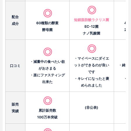
◎
◎
配合
短鎖脂肪酸ラクリス菌
60種類の酵素
4
成分
EC-12菌
酵母菌
2
ナノ乳酸菌
◎
◎
・マイペースにダイエ
・減量中の食べたい欲
ットができるのが良い
・綺麗
口コミ
がおさまる
です
・楽にファスティング
・キレイになったと褒
・期
出来た
められました
◎
販売
(非公表)
累計販売数
実績
100万本突破