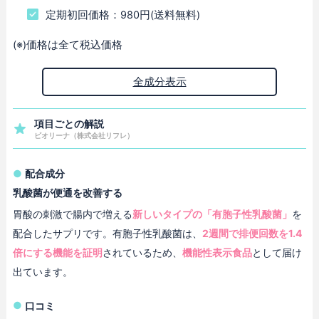
定期初回価格：980円(送料無料)
(※)価格は全て税込価格
全成分表示
項目ごとの解説
ビオリーナ（株式会社リフレ）
配合成分
乳酸菌が便通を改善する
胃酸の刺激で腸内で増える
新しいタイプの「有胞子性乳酸菌」
を
配合したサプリです。有胞子性乳酸菌は、
2週間で排便回数を1.4
倍にする機能を証明
されているため、
機能性表示食品
として届け
出ています。
口コミ