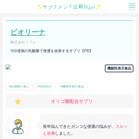
ビオリーナ
株式会社リフレ
100億個の乳酸菌で便通を改善するサプリ【PR】
機能性表示食品
#定期縛り無し
#女性向け
#機能性表示食品
オリゴ糖配合サプリ
長年悩んできたガンコな便通の悩みが、
スルッ
と改善
しました。