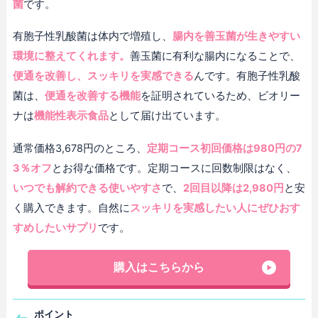
菌
です。
有胞子性乳酸菌は体内で増殖し、
腸内を善玉菌が生きやすい
環境に整えてくれます。
善玉菌に有利な腸内になることで、
便通を改善し、スッキリを実感できる
んです。有胞子性乳酸
菌は、
便通を改善する機能
を証明されているため、ビオリー
ナは
機能性表示食品
として届け出ています。
通常価格3,678円のところ、
定期コース初回価格は980円の7
3％オフ
とお得な価格です。定期コースに回数制限はなく、
いつでも解約できる使いやすさ
で、
2回目以降は2,980円
と安
く購入できます。自然に
スッキリを実感したい人にぜひおす
すめしたいサプリ
です。
購入はこちらから
ポイント