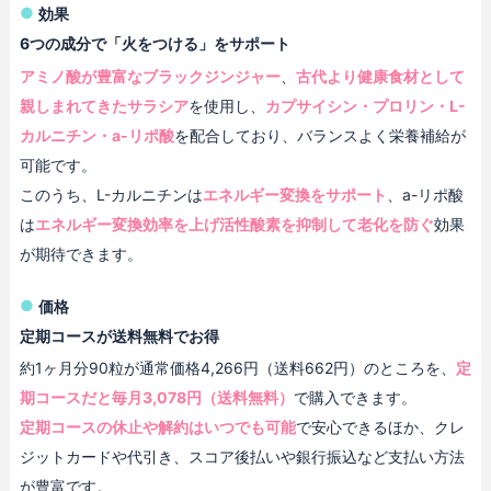
効果
6つの成分で「火をつける」をサポート
アミノ酸が豊富なブラックジンジャー
、
古代より健康食材として
親しまれてきたサラシア
を使用し、
カプサイシン・プロリン・L-
カルニチン・a-リポ酸
を配合しており、バランスよく栄養補給が
可能です。
このうち、L-カルニチンは
エネルギー変換をサポート
、a-リポ酸
は
エネルギー変換効率を上げ活性酸素を抑制して老化を防ぐ
効果
が期待できます。
価格
定期コースが送料無料でお得
約1ヶ月分90粒が通常価格4,266円（送料662円）のところを、
定
期コースだと毎月3,078円（送料無料）
で購入できます。
定期コースの休止や解約はいつでも可能
で安心できるほか、クレ
ジットカードや代引き、スコア後払いや銀行振込など支払い方法
が豊富です。