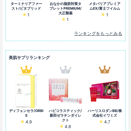
ターミナリアファー
おなかの脂肪対策タ
メタバリアプレミア
スト/ビタブリッド
ブレットPREMIUM/
ムEX/富士フイルム
大正製薬
1
1
1
ランキングをもっとみる
美肌サプリランキング
ディフェンセラ/ORBI
ハピコラスティック/
ハーリスロダンBB/株
S
新田ゼラチンダイレ
式会社イワミズ
クト
4.9
4.7
4.8