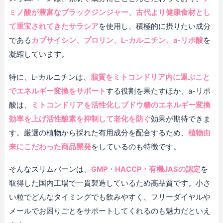
ミノ酸が豊富なブラックジンジャー
、
古代より健康食材とし
て重宝されてきたサラシア
を使用し、積極的に摂りたい成分
である
カプサイシン、プロリン、L-カルニチン、a-リポ酸
を
凝縮しています。
特に、L-カルニチンは、
脂質をミトコンドリア内に運ぶこと
でエネルギー変換をサポート
する役割を果たすほか、a-リポ
酸は、
ミトコンドリアを活性化しブドウ糖のエネルギー変換
効率を上げ活性酸素を抑制して老化を防ぐ
効果が期待できま
す。厳選の植物から採れた有用成分を配合するため、
植物由
来にこだわった商品開発
をしているのも特徴です。
そんなスリムバーンは、
GMP・HACCP・有機JASの認定
を
取得した国内工場で一貫製造しているため高品質です。小さ
い粒でどんなタイミングでも飲みやすく、フリーダイヤルや
メールでお困りごとをサポートしてくれるのも魅力だといえ