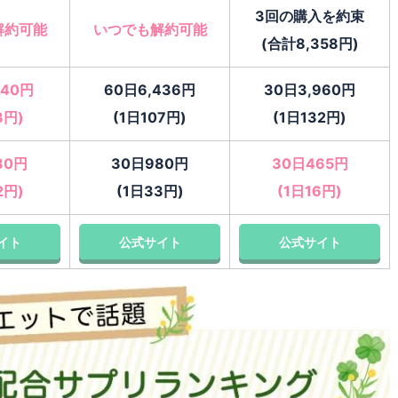
3回の購入を約束
解約可能
いつでも解約可能
(合計8,358円)
740円
60日6,436円
30日3,960円
8円)
(1日107円)
(1日132円)
80円
30日980円
30日465円
2円)
(1日33円)
(1日16円)
イト
公式サイト
公式サイト