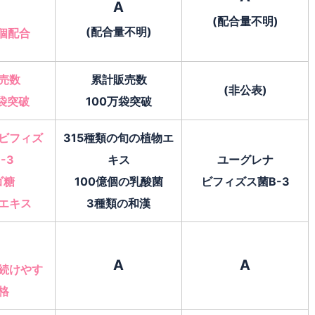
A
(配合量不明)
(配合量不明)
万個配合
売数
累計販売数
(非公表)
万袋突破
100万袋突破
ビフィズ
315種類の旬の植物エ
-3
キス
ユーグレナ
ゴ糖
100億個の乳酸菌
ビフィズス菌B-3
エキス
3種類の和漢
A
A
続けやす
格