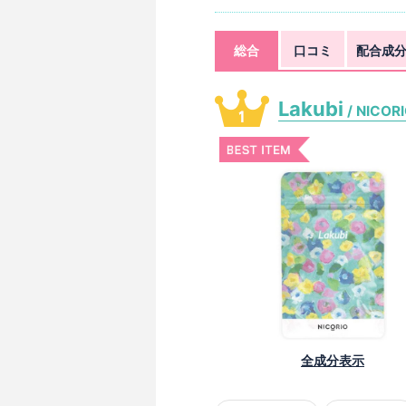
総合
口コミ
配合成
Lakubi
/ NICOR
全成分表示