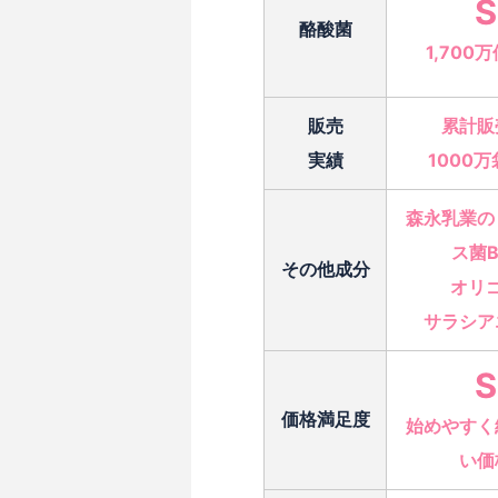
S
酪酸菌
1,700
販売
累計販
実績
1000
森永乳業の
ス菌B
その他成分
オリ
サラシア
S
価格満足度
始めやすく
い価