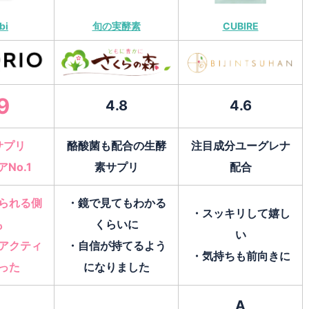
bi
旬の実酵素
CUBIRE
9
4.8
4.6
サプリ
酪酸菌も配合の生酵
注目成分ユーグレナ
No.1
素サプリ
配合
られる側
・鏡で見てもわかる
・スッキリして嬉し
も
くらいに
い
アクティ
・自信が持てるよう
・気持ちも前向きに
った
になりました
A