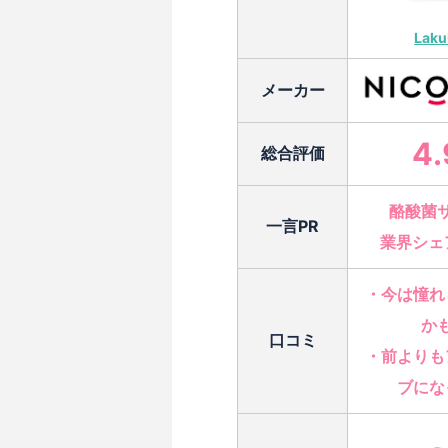
Laku
メーカー
4.
総合評価
酪酸菌
一言PR
業界シェア
・今は憧れ
か
口コミ
・前よりも
ブにな