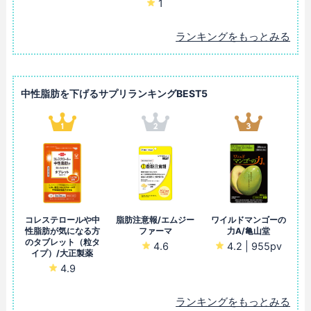
1
ランキングをもっとみる
中性脂肪を下げるサプリランキングBEST5
コレステロールや中
脂肪注意報/エムジー
ワイルドマンゴーの
性脂肪が気になる方
ファーマ
力A/亀山堂
のタブレット（粒タ
4.6
4.2 | 955pv
イプ）/大正製薬
4.9
ランキングをもっとみる