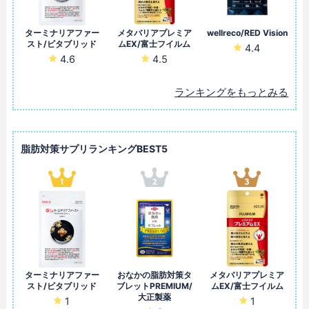
ターミナリアファー
メタバリアプレミア
wellreco/RED Vision
スト/ビタブリッド
ムEX/富士フイルム
4.4
4.6
4.5
ランキングをもっとみる
脂肪対策サプリランキングBEST5
ターミナリアファー
おなかの脂肪対策タ
メタバリアプレミア
スト/ビタブリッド
ブレットPREMIUM/
ムEX/富士フイルム
大正製薬
1
1