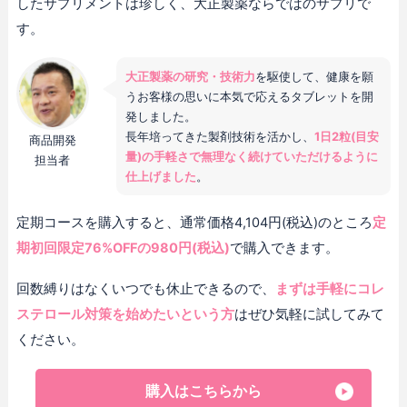
したサプリメントは珍しく、大正製薬ならではのサプリで
す。
大正製薬の研究・技術力
を駆使して、健康を願
うお客様の思いに本気で応えるタブレットを開
発しました。
長年培ってきた製剤技術を活かし、
1日2粒(目安
商品開発
量)の手軽さで無理なく続けていただけるように
担当者
仕上げました
。
定期コースを購入すると、通常価格4,104円(税込)のところ
定
期初回限定76%OFFの980円(税込)
で購入できます。
回数縛りはなくいつでも休止できるので、
まずは手軽にコレ
ステロール対策を始めたいという方
はぜひ気軽に試してみて
ください。
購入はこちらから