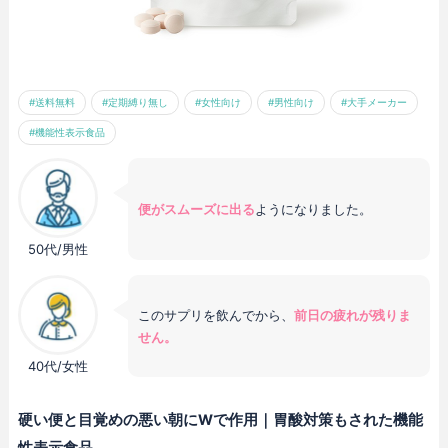
#送料無料
#定期縛り無し
#女性向け
#男性向け
#大手メーカー
#機能性表示食品
便がスムーズに出る
ようになりました。
50代/男性
このサプリを飲んでから、
前日の疲れが残りま
せん。
40代/女性
硬い便と目覚めの悪い朝にWで作用｜胃酸対策もされた機能