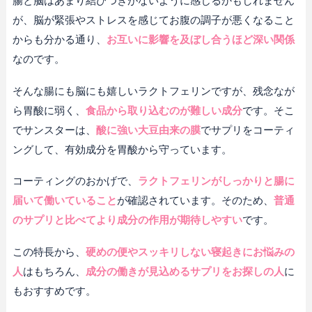
腸と脳はあまり結びつきがないように感じるかもしれません
が、脳が緊張やストレスを感じてお腹の調子が悪くなること
からも分かる通り、
お互いに影響を及ぼし合うほど深い関係
なのです。
そんな腸にも脳にも嬉しいラクトフェリンですが、残念なが
ら胃酸に弱く、
食品から取り込むのが難しい成分
です。そこ
でサンスターは、
酸に強い大豆由来の膜
でサプリをコーティ
ングして、有効成分を胃酸から守っています。
コーティングのおかげで、
ラクトフェリンがしっかりと腸に
届いて働いていること
が確認されています。そのため、
普通
のサプリと比べてより成分の作用が期待しやすい
です。
この特長から、
硬めの便やスッキリしない寝起きにお悩みの
人
はもちろん、
成分の働きが見込めるサプリをお探しの人
に
もおすすめです。