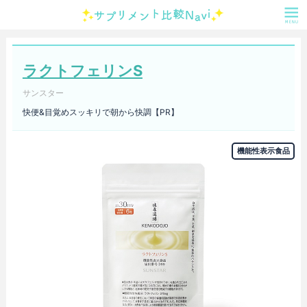
ラクトフェリンS
サンスター
快便&目覚めスッキリで朝から快調【PR】
機能性表示食品