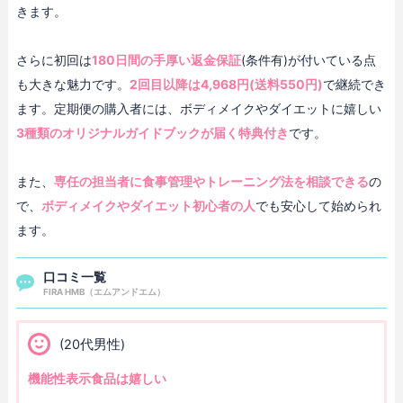
きます。
さらに初回は
180日間の手厚い返金保証
(条件有)が付いている点
も大きな魅力です。
2回目以降は4,968円(送料550円)
で継続でき
ます。定期便の購入者には、ボディメイクやダイエットに嬉しい
3種類のオリジナルガイドブックが届く特典付き
です。
また、
専任の担当者に食事管理やトレーニング法を相談できる
の
で、
ボディメイクやダイエット初心者の人
でも安心して始められ
ます。
口コミ一覧
FIRA HMB（エムアンドエム）
(20代男性)
機能性表示食品は嬉しい