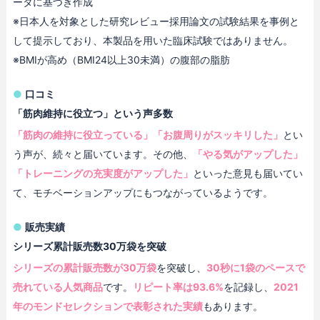
ータに基づき作成
※日本人を対象とした研究レビュー採用論文の試験結果を事例と
して提示しており、本製品を用いた臨床試験ではありません。
※BMIが高め（BMI24以上30未満）の腹部の脂肪
口コミ
「筋肉維持に役立つ」という声多数
「筋肉の維持に役立っている」「お腹周りがスッキリした」
とい
う声が、続々と届いています。その他、
「やる気がアップした」
「トレーニングの充実度がアップした」
といった意見も届いてい
て、モチベーションアップにもつながっているようです。
販売実績
シリーズ累計販売数30万袋を突破
シリーズの累計販売数が30万袋
を突破し、
30秒に1袋のペースで
売れている人気商品
です。
リピート率は93.6%
を記録し、
2021
年のモンドセレクションで表彰された実績
もあります。