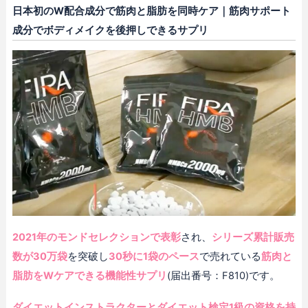
日本初のW配合成分で筋肉と脂肪を同時ケア｜筋肉サポート
成分でボディメイクを後押しできるサプリ
2021年のモンドセレクションで表彰
され、
シリーズ累計販売
数が30万袋
を突破し
30秒に1袋のペース
で売れている
筋肉と
脂肪をWケアできる機能性サプリ
(届出番号：F810)です。
ダイエットインストラクターとダイエット検定1級の資格を持