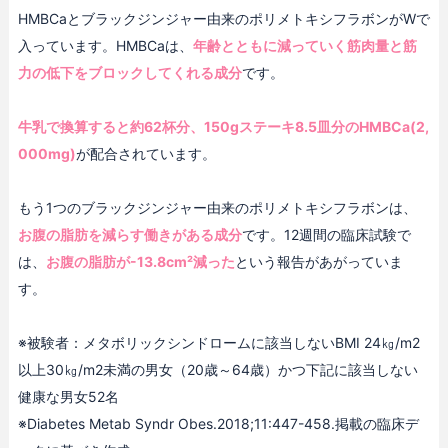
HMBCaとブラックジンジャー由来のポリメトキシフラボンがWで
入っています。HMBCaは、
年齢とともに減っていく筋肉量と筋
力の低下をブロックしてくれる成分
です。
牛乳で換算すると約62杯分、150gステーキ8.5皿分のHMBCa(2,
000mg)
が配合されています。
もう1つのブラックジンジャー由来のポリメトキシフラボンは、
お腹の脂肪を減らす働きがある成分
です。12週間の臨床試験で
は、
お腹の脂肪が-13.8cm²減った
という報告があがっていま
す。
※被験者：メタボリックシンドロームに該当しないBMI 24㎏/m2
以上30㎏/m2未満の男女（20歳～64歳）かつ下記に該当しない
健康な男女52名
※Diabetes Metab Syndr Obes.2018;11:447-458.掲載の臨床デ