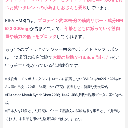
つお笑いタレントの小島よしおさんも愛飲
しています。
FIRA HMBには、
プロテイン約20杯分の筋肉サポート成分HM
B(2,000mg)
が含まれていて、
年齢とともに減っていく筋肉
量や筋力の低下をブロック
してくれます。
もう1つのブラックジンジャー由来のポリメトキシフラボン
は、12週間の臨床試験で
お腹の脂肪が-13.8cm²減った
(※)と
いう報告があがっている代謝成分です。
※被験者：メタボリックシンドロームに該当しないBMI 24㎏/m2以上30㎏/m
2未満の男女（20歳～64歳）かつ下記に該当しない健康な男女52名
※Diabetes Metab Syndr Obes.2018;11:447-458.掲載の臨床データに基づき作
成
※日本人を対象とした研究レビュー採用論文の試験結果を事例として提示し
ており、本製品を用いた臨床試験ではありません。