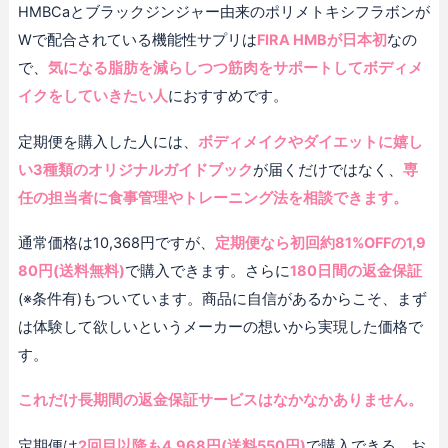
HMBCaとブラックジンジャー由来のポリメトキシフラボンが
Wで配合されている機能性サプリは
FIRA HMBが日本初
なの
で、
気になる脂肪を減らしつつ筋肉をサポートしてボディメ
イクをしていきたい人
におすすめです。
定期便を購入した人には、
ボディメイクやダイエットに嬉し
い3種類のオリジナルガイドブック
が届くだけではなく、
専
任の担当者に食事管理やトレーニング法を相談できます。
通常価格は10,368円ですが、
定期便なら初回約81%OFFの1,9
80円(送料無料)
で購入できます。さらに
180日間の返金保証
(※条件有)もついています。商品に自信があるからこそ、まず
は体験して欲しいというメーカーの想いから実現した価格で
す。
これだけ長期間の返金保証サービスはなかなかありません。
定期便は
2回目以降も4,968円(送料550円)
で購入できる、お