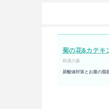
菊の花&カテキ
和漢の森
尿酸値対策とお腹の脂肪