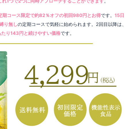
これ1つで2つに同時アプローチすることができます
。
定期コース限定で約82％オフの初回980円とお得
です。
15日
縛り無し
の定期コースで気軽に始められます。2回目以降は、
あたり143円と続けやすい価格
です。