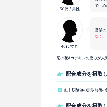
で、心
50代 / 男性
営業の
なく、
40代/男性
菊の花&カテキンの恵みが人
配合成分を摂取
血中尿酸値の摂取前後の変化
配合成分を摂取