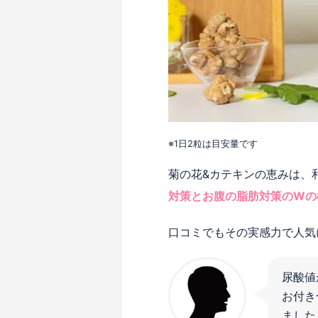
※1日2粒は目安量です
菊の花&カテキンの恵みは、
対策とお腹の脂肪対策のWの
口コミでもその実感力で人気
尿酸値
お付き
ました