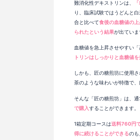
難消化性デキストリンは、
「
り、臨床試験ではうどんと白
合と比べて
食後の血糖値の上昇
られたという結果
が出ていま
血糖値を急上昇させやすい「
トリンはしっかりと血糖値を
しかも、匠の糖煎坊に使用さ
茶のような味わいが特徴で、
そんな「匠の糖煎坊」は、通常
で購入
することができます。
1箱定期コースは
送料760円
得に続けることができる
のも