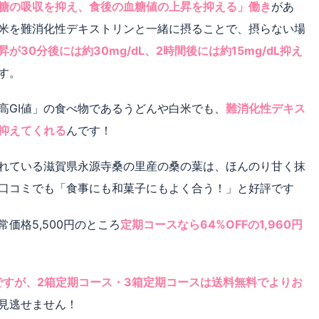
糖の吸収を抑え、食後の血糖値の上昇を抑える」働き
があ
米を難消化性デキストリンと一緒に摂ることで、摂らない場
が30分後には約30mg/dL、2時間後には約15mg/dL抑え
す。
高GI値」の食べ物であるうどんや白米でも、
難消化性デキス
抑えてくれる
んです！
れている滋賀県永源寺桑の里産の桑の葉は、ほんのり甘く抹
口コミでも「食事にも和菓子にもよく合う！」と好評です
価格5,500円のところ
定期コースなら64%OFFの1,960円
ですが、2箱定期コース・3箱定期コースは送料無料でよりお
見逃せません！