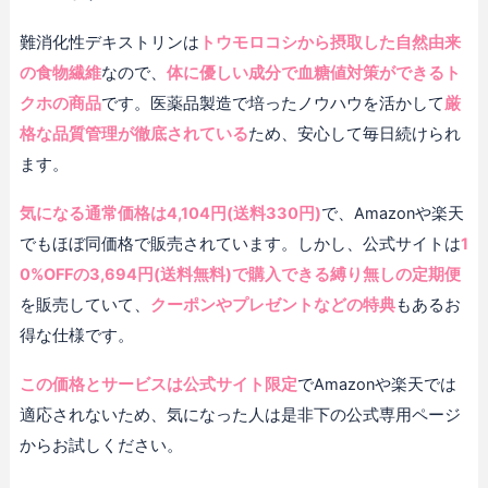
難消化性デキストリンは
トウモロコシから摂取した自然由来
の食物繊維
なので、
体に優しい成分で血糖値対策ができるト
クホの商品
です。医薬品製造で培ったノウハウを活かして
厳
格な品質管理が徹底されている
ため、安心して毎日続けられ
ます。
気になる通常価格は4,104円(送料330円)
で、Amazonや楽天
でもほぼ同価格で販売されています。しかし、公式サイトは
1
0%OFFの3,694円(送料無料)で購入できる縛り無しの定期便
を販売していて、
クーポンやプレゼントなどの特典
もあるお
得な仕様です。
この価格とサービスは公式サイト限定
でAmazonや楽天では
適応されないため、気になった人は是非下の公式専用ページ
からお試しください。