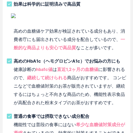
効果は科学的に証明済みで高品質
高めの血糖値ケア効果が検証されている成分もあり、消
費者庁にも届出されている成分を配合しているので、
一
般的な商品よりも安心で高品質
なことが多いです。
高めのHbA1c（ヘモグロビンA1c）でお悩みの方にも
健康診断の
hba1c値
は
直近1,2ヶ月の血糖値
に影響される
ので、
継続して続けられる
商品がおすすめです。 コンビ
ニなどで血糖値対策のお茶が販売されていますが、継続
するにはちょっと不向きな商品のため、機能性表示食品
が高配合された粉末タイプのお茶がおすすめです。
普通の食事では摂取できない成分配合
機能性では普段の食事にはない
希少な血糖値対策成分が
凝縮
されているので、効率的に対策をすることができま