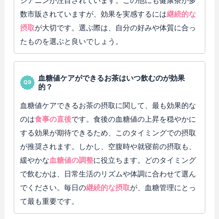
シアニンが注目されています。この他にも健康茶が多
数市販されていますが、効果を実感するには
継続的な
摂取
が大切です。選ぶ際は、自分の好みや体質に合っ
たものを選ぶと良いでしょう。
血糖値ケアができるお茶はいつ飲むのが効果
的？
血糖値ケアできるお茶の摂取に関して、最も効果的な
のは
食事の直後
です。食後の血糖値の上昇を穏やかに
する効果が期待できるため、このタイミングでの摂取
が推奨されます。しかし、空腹時や就寝前の摂取も、
緩やかな
血糖値の調整
に役立ちます。どのタイミング
で飲むかは、日常生活のリズムや体調に合わせて選ん
でください。毎日の
継続的な摂取
が、血糖管理にとっ
て最も重要です。