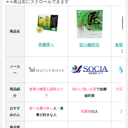
→→表は右にスクロールできます
商品名
快糖茶＋
匠の糖煎坊
食後の
な
メーカ
ー
商品紹
食事の糖質も脂肪もケ
味わい深いお茶
で血糖
大正製
介
ア
値対策
で
おすす
食べる量が多い
人・食
味重視
の人
ブラ
めの人
事が好きな人
商品実