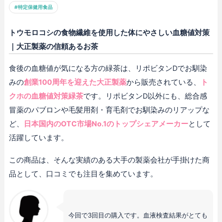
#特定保健用食品
トウモロコシの食物繊維を使用した体にやさしい血糖値対策
｜大正製薬の信頼あるお茶
食後の血糖値が気になる方の緑茶は、リポビタンDでお馴染
みの
創業100周年を迎えた大正製薬
から販売されている、
ト
クホの血糖値対策緑茶
です。リポビタンD以外にも、総合感
冒薬のパブロンや毛髪用剤・育毛剤でお馴染みのリアップな
ど、
日本国内のOTC市場No.1のトップシェアメーカー
として
活躍しています。
この商品は、そんな実績のある大手の製薬会社が手掛けた商
品として、口コミでも注目を集めています。
今回で3回目の購入です。血液検査結果がとても