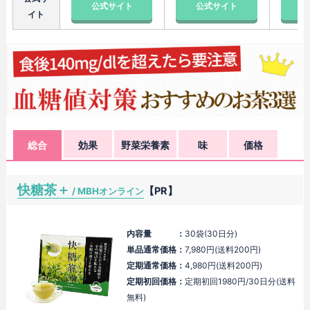
公式サイト
公式サイト
公
イト
総合
効果
野菜栄養素
味
価格
快糖茶＋
【PR】
/ MBHオンライン
内容量 ：
30袋(30日分)
単品通常価格：
7,980円(送料200円)
定期通常価格：
4,980円(送料200円)
定期初回価格：
定期初回1980円/30日分(送料
無料)