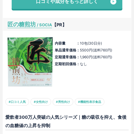
口コミや成分をもっと詳しく
匠の糖煎坊
【PR】
/ SOCIA
内容量 ：
10包(30日分)
単品通常価格：
5500円(送料760円)
定期通常価格：
1,960円(送料760円)
定期初回価格：
なし
#口コミ人気
#女性向け
#男性向け
#機能性表示食品
愛飲者300万人突破の人気シリーズ｜糖の吸収を抑え、食後
の血糖値の上昇を抑制