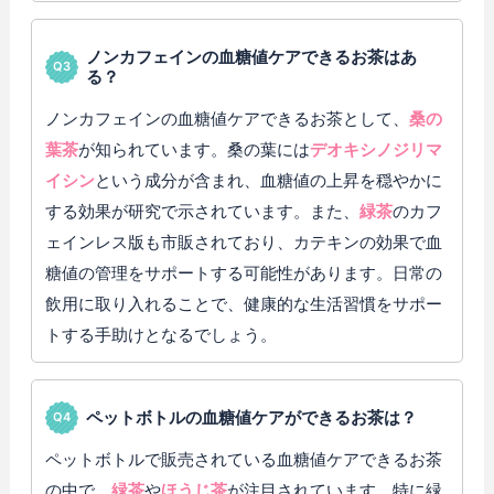
ノンカフェインの血糖値ケアできるお茶はあ
る？
ノンカフェインの血糖値ケアできるお茶として、
桑の
葉茶
が知られています。桑の葉には
デオキシノジリマ
イシン
という成分が含まれ、血糖値の上昇を穏やかに
する効果が研究で示されています。また、
緑茶
のカフ
ェインレス版も市販されており、カテキンの効果で血
糖値の管理をサポートする可能性があります。日常の
飲用に取り入れることで、健康的な生活習慣をサポー
トする手助けとなるでしょう。
ペットボトルの血糖値ケアができるお茶は？
ペットボトルで販売されている血糖値ケアできるお茶
の中で、
緑茶
や
ほうじ茶
が注目されています。特に緑