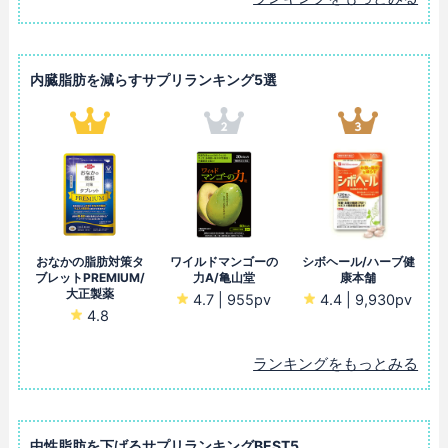
内臓脂肪を減らすサプリランキング5選
おなかの脂肪対策タ
ワイルドマンゴーの
シボヘール/ハーブ健
ブレットPREMIUM/
力A/亀山堂
康本舗
大正製薬
4.7 | 955pv
4.4 | 9,930pv
4.8
ランキングをもっとみる
中性脂肪を下げるサプリランキングBEST5