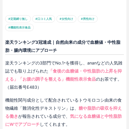
#定期縛り無し
#口コミ人気
#女性向け
#男性向け
#機能性表示食品
楽天ランキング3冠達成｜自然由来の成分で血糖値・中性脂
肪・腸内環境にアプローチ
楽天ランキングの3部門でNo.1
を獲得し、ananなどの人気雑
*
誌でも取り上げられた
「食後の血糖値・中性脂肪の上昇を抑
える」「お腹の調子を整える」機能性表示食品
のお茶です。
（届出番号E483）
機能性関与成分として配合されているトウモロコシ由来の食
物繊維「難消化性デキストリン」は、
糖や脂肪の吸収を抑え
る働き
が報告されている成分で、
気になる血糖値と中性脂肪
にWでアプローチ
してくれます。