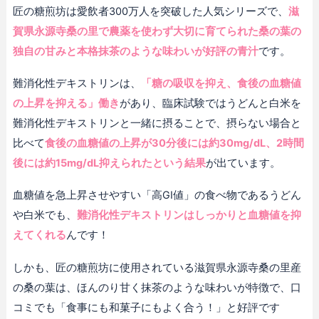
匠の糖煎坊は愛飲者300万人を突破した人気シリーズで、
滋
賀県永源寺桑の里で農薬を使わず大切に育てられた桑の葉の
独自の甘みと本格抹茶のような味わいが好評の青汁
です。
難消化性デキストリンは、
「糖の吸収を抑え、食後の血糖値
の上昇を抑える」働き
があり、臨床試験ではうどんと白米を
難消化性デキストリンと一緒に摂ることで、摂らない場合と
比べて
食後の血糖値の上昇が30分後には約30mg/dL、2時間
後には約15mg/dL抑えられたという結果
が出ています。
血糖値を急上昇させやすい「高GI値」の食べ物であるうどん
や白米でも、
難消化性デキストリンはしっかりと血糖値を抑
えてくれる
んです！
しかも、匠の糖煎坊に使用されている滋賀県永源寺桑の里産
の桑の葉は、ほんのり甘く抹茶のような味わいが特徴で、口
コミでも「食事にも和菓子にもよく合う！」と好評です