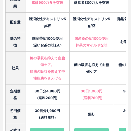
累計900万食を突破
愛飲者300万人を突破
績
難消化性デキストリン5
難消化性デキストリン5
難消化性
配合量
g/杯
g/杯
味の特
国産茶葉100%使用
国産桑の葉100%使用
お茶代
徴
深いお茶の味わい
抹茶のマイルドな味
糖の吸収を抑えて血糖
値ケア。
糖の吸収を抑えて血糖
糖の吸
効果
脂肪の吸収を抑えて中
値ケア
性脂肪をさえげる
定期価
30日分4,980円
30日1,960円
30日
格
(送料200円)
（送料760円)
（
初回価
30日分1,980円
30日
無し
格
(送料無料)
(
公式サ