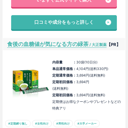
口コミや成分をもっと詳しく
食後の血糖値が気になる方の緑茶
【PR】
/ 大正製薬
内容量 ：
30袋(10日分)
単品通常価格：
4,104円(送料330円)
定期通常価格：
3,694円(送料無料)
定期初回価格：
3,694円
(送料無料)
定期初回価格：
3,694円(送料無料)
定期便はお得なクーポンやプレゼントなどの
特典アリ
#定期縛り無し
#女性向け
#男性向け
#大手メーカー