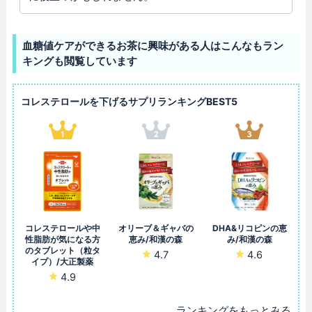
血糖値ケアができるお茶に興味がある人はこんなもラン
キングも閲覧しています
コレステロールを下げるサプリランキングBEST5
コレステロールや中
オリーブ＆ギャバの
DHA&リコピンの恵
性脂肪が気になる方
恵み/和漢の森
み/和漢の森
のタブレット（粒タ
4.7
4.6
イプ）/大正製薬
4.9
ランキングをもっとみる