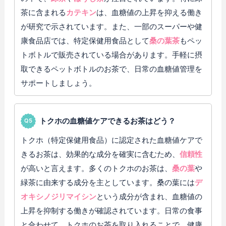
茶に含まれる
カテキン
は、血糖値の上昇を抑える働き
が研究で示されています。また、一部のスーパーや健
康食品店では、特定保健用食品として
桑の葉茶
もペッ
トボトルで販売されている場合があります。手軽に摂
取できるペットボトルのお茶で、日常の血糖値管理を
サポートしましょう。
トクホの血糖値ケアできるお茶はどう？
トクホ（特定保健用食品）に認定された血糖値ケアで
きるお茶は、効果的な成分を確実に含むため、
信頼性
が高いと言えます。多くのトクホのお茶は、
桑の葉
や
緑茶に由来する成分を主としています。桑の葉には
デ
オキシノジリマイシン
という成分が含まれ、血糖値の
上昇を抑制する働きが確認されています。日常の食事
と合わせて、トクホのお茶を取り入れることで、健康