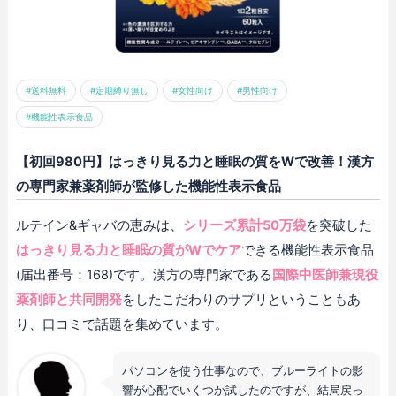
#送料無料
#定期縛り無し
#女性向け
#男性向け
#機能性表示食品
【初回980円】はっきり見る力と睡眠の質をWで改善！漢方
の専門家兼薬剤師が監修した機能性表示食品
ルテイン&ギャバの恵みは、
シリーズ累計50万袋
を突破した
はっきり見る力と睡眠の質がWでケア
できる機能性表示食品
(届出番号：168)です。漢方の専門家である
国際中医師兼現役
薬剤師と共同開発
をしたこだわりのサプリということもあ
り、口コミで話題を集めています。
パソコンを使う仕事なので、ブルーライトの影
響が心配でいくつか試したのですが、結局戻っ