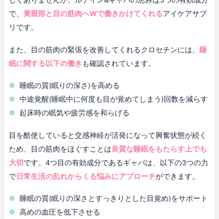
しくありませんが、ルテイン&ギャバの恵みは3つの有効成分
で、
黄斑部と目の筋肉へWで働きかけてくれる
アイケアサプ
リです。
また、目の筋肉の緊張を改善してくれるクロセチンには、
睡
眠に関する以下の働き
も確認されています。
睡眠の質(眠りの深さ)を高める
中途覚醒(睡眠中に何度も目が覚めてしまう)回数を減らす
起床時の眠気や疲労感を和らげる
目を酷使していると交感神経が活発になって興奮状態が続く
ため、目の筋肉をほぐすことは
良質な睡眠をもたらす上でも
大切
です。4つ目の有効成分であるギャバは、以下の3つの力
で
日常生活の乱れからくる悩みにアプローチ
ができます。
睡眠の質(眠りの深さとすっきりとした目覚め)をサポート
高めの血圧を低下させる