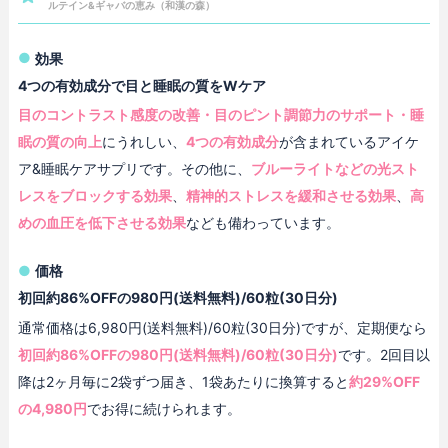
ルテイン&ギャバの恵み（和漢の森）
効果
4つの有効成分で目と睡眠の質をWケア
目のコントラスト感度の改善・目のピント調節力のサポート・睡
眠の質の向上
にうれしい、
4つの有効成分
が含まれているアイケ
ア&睡眠ケアサプリです。その他に、
ブルーライトなどの光スト
レスをブロックする効果
、
精神的ストレスを緩和させる効果
、
高
めの血圧を低下させる効果
なども備わっています。
価格
初回約86%OFFの980円(送料無料)/60粒(30日分)
通常価格は6,980円(送料無料)/60粒(30日分)ですが、定期便なら
初回約86%OFFの980円(送料無料)/60粒(30日分)
です。2回目以
降は2ヶ月毎に2袋ずつ届き、1袋あたりに換算すると
約29%OFF
の4,980円
でお得に続けられます。