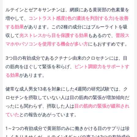
ルテインとゼアキサンチンは、網膜にある黄斑部の色素量を
増やして、
コントラスト感度(色の濃淡を判別する力)を改善
する効果
があります。この2種の成分にはブルーライトを吸
収して
光ストレスから目を保護する効果
もあるので、
普段ス
マホやパソコンを使用する機会が多い方
にもおすすめです。
3つ目の有効成分であるクチナシ由来のクロセチンには、目
の筋肉をほぐして緊張を和らげ、
ピント調節力をサポートす
る効果
があります。
健常な成人男女13名を対象にした4週間の研究試験では、ク
ロセチンを摂取していない人は目の筋肉の緊張が増加傾向だ
ったにも関わらず、摂取した人は
目の筋肉の緊張が緩和され
ていた
との報告があがっています。
1～2つの有効成分で黄斑部のみに働きかける目のサプリは珍