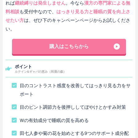
れば
継続縛りは発生しません
。今なら
漢方の専門家による無
料相談
も受付中なので、
はっきり見る力と睡眠の質を向上さ
せたい方
は、ぜひ下のキャンペーンページからお試しくださ
い。
購入はこちらから
ポイント
ルテイン&ギャバの恵み（和漢の森）
目のコントラスト感度を改善してはっきり見る力をサ
ポート
目のピント調節力を後押ししてぼやけとかすみ対策
Wの有効成分で睡眠の質を高める
田七人参や菊の花を始めとする9つのサポート成分配