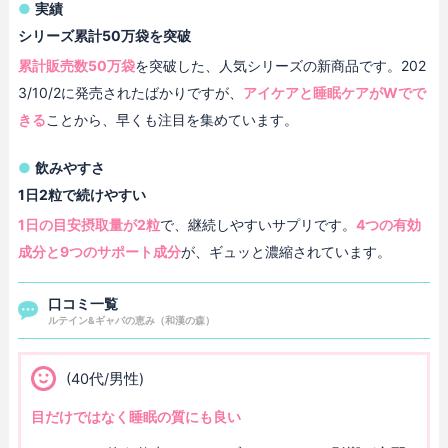
実績
シリーズ累計50万袋を突破
累計販売数50万袋
を突破した、人気シリーズの新商品です。202
3/10/2に発売されたばかりですが、
アイケアと睡眠ケアがWでで
きる
ことから、早くも注目を集めています。
飲みやすさ
1日2粒で続けやすい
1日の目安摂取量が2粒
で、継続しやすいサプリです。
4つの有効
成分と9つのサポート成分
が、ギュッと濃縮されています。
口コミ一覧
ルテイン&ギャバの恵み（和漢の森）
(40代/男性)
目だけではなく睡眠の質にも良い