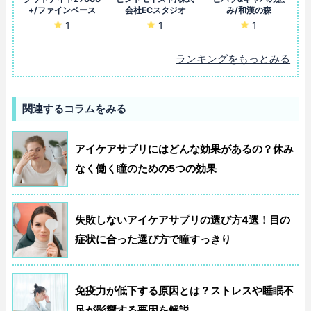
+/ファインベース
会社ECスタジオ
み/和漢の森
1
1
1
ランキングをもっとみる
関連するコラムをみる
アイケアサプリにはどんな効果があるの？休み
なく働く瞳のための5つの効果
失敗しないアイケアサプリの選び方4選！目の
症状に合った選び方で瞳すっきり
免疫力が低下する原因とは？ストレスや睡眠不
足が影響する要因を解説