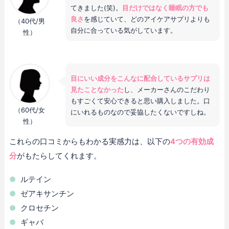
てきました(笑)。
目だけではなく睡眠の方でも
良さ
を感じていて、どのアイケアサプリよりも
（40代/男
自分に合っている気がしています。
性）
目にいい成分をこんなに配合しているサプリは
見たことなかった
し、メーカーさんのこだわり
もすごくて安心できると思い購入しました。口
（60代/女
にいれるものなので妥協したくないですしね。
性）
これらの口コミからもわかる実感力は、以下の
4つの有効成
分
がもたらしてくれます。
ルテイン
ゼアキサンチン
クロセチン
ギャバ