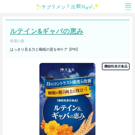
ルテイン&ギャバの恵み
和漢の森
はっきり見る力と睡眠の質をWケア【PR】
機能性表示食品