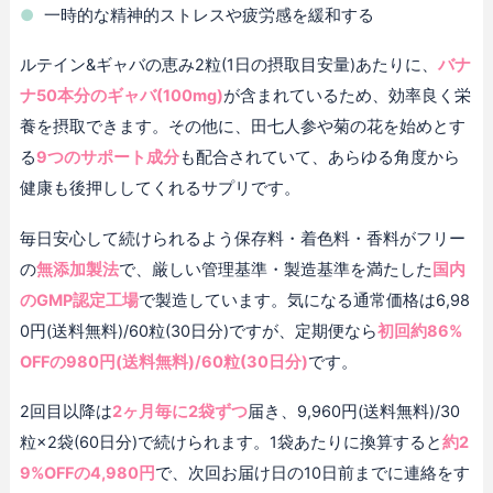
一時的な精神的ストレスや疲労感を緩和する
ルテイン&ギャバの恵み2粒(1日の摂取目安量)あたりに、
バナ
ナ50本分のギャバ(100mg)
が含まれているため、効率良く栄
養を摂取できます。その他に、田七人参や菊の花を始めとす
る
9つのサポート成分
も配合されていて、あらゆる角度から
健康も後押ししてくれるサプリです。
毎日安心して続けられるよう保存料・着色料・香料がフリー
の
無添加製法
で、厳しい管理基準・製造基準を満たした
国内
のGMP認定工場
で製造しています。気になる通常価格は6,98
0円(送料無料)/60粒(30日分)ですが、定期便なら
初回約86%
OFFの980円(送料無料)/60粒(30日分)
です。
2回目以降は
2ヶ月毎に2袋ずつ
届き、9,960円(送料無料)/30
粒×2袋(60日分)で続けられます。1袋あたりに換算すると
約2
9%OFFの4,980円
で、次回お届け日の10日前までに連絡をす