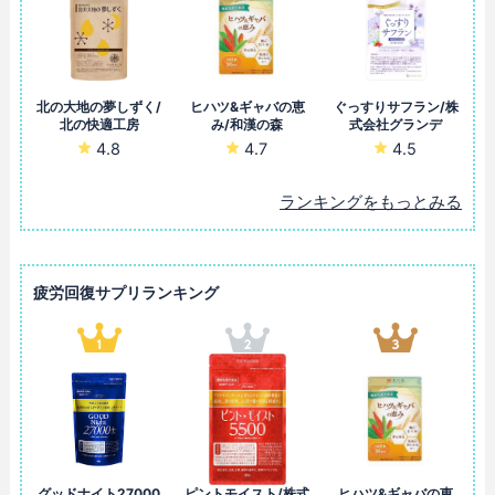
北の大地の夢しずく/
ヒハツ&ギャバの恵
ぐっすりサフラン/株
北の快適工房
み/和漢の森
式会社グランデ
4.8
4.7
4.5
ランキングをもっとみる
疲労回復サプリランキング
グッドナイト27000
ピントモイスト/株式
ヒハツ&ギャバの恵