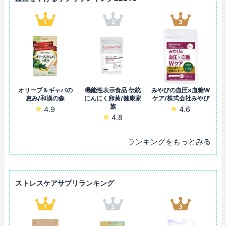
オリーブ＆ギャバの
機能性表示食品 伝統
みやびの血圧×血糖W
恵み/和漢の森
にんにく卵黄/健康家
ケア/株式会社みやび
族
4.9
4.6
4.8
ランキングをもっとみる
ストレスケアサプリランキング