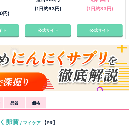
円
(1日約63円)
(1日約33円)
0円)
イト
公式サイト
公式サイト
績
品質
価格
く卵黄
【PR】
/ マイケア