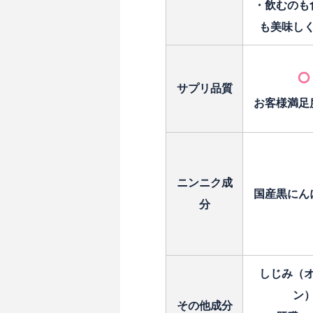
・飲むのも
も美味し
○
サプリ品質
お客様満足度
ニンニク成
国産黒にん
分
しじみ（
ン
その他成分