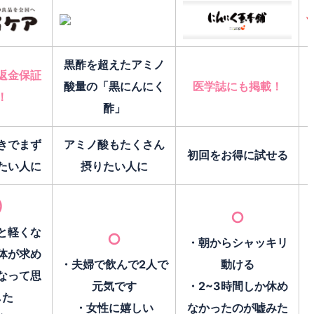
黒酢を超えたアミノ
返金保証
酸量の「黒にんにく
医学誌にも掲載！
！
酢」
きでまず
アミノ酸もたくさん
初回をお得に試せる
たい人に
摂りたい人に
◎
○
と軽くな
○
・朝からシャッキリ
体が求め
・夫婦で飲んで2人で
動ける
なって思
元気です
・2~3時間しか休め
した
・女性に嬉しい
なかったのが嘘みた