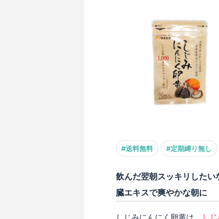
#送料無料
#定期縛り無し
飲んだ翌朝スッキリしたいな
臓エキスで爽やかな朝に
しじみにんにく卵黄は、
しじ