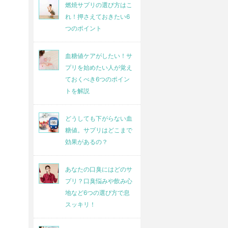
燃焼サプリの選び方はこ
れ！押さえておきたい6
つのポイント
アミノ酸含有量が一
20年連続売り上げ日
血糖値ケアがしたい！サ
プリを始めたい人が覚え
般的な黒酢の46倍！
本一！
ておくべき6つのポイン
トを解説
シャキッと生活した
血圧を気にせずに過
どうしても下がらない血
い方に
ごしたい人に
糖値。サプリはどこまで
効果があるの？
○
○
あなたの口臭にはどのサ
・ニオイを気にせず
プリ？口臭悩みや飲み心
・今や生活の一部で
飲める
地など6つの選び方で息
す
スッキリ！
・息子とサッカーを
・喜寿を迎えた今で
しても翌日なんとも