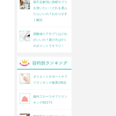
も健康です
寝不足解消に快眠サプリ
ないんです
を使いたい！どれを選ん
だらいいの？わかりやす
く解説
◎
○
だいにち堂独自の醗
にんにく食品で日本
尿酸値ケアサプリはどれ
がいいの？選び方は5つ
酵技術
初の機能性表示食品
のポイントでキマリ！
黒にんにく酢
伝統にんにく卵黄
ダイエットサポートサプ
リランキング厳選3商品
腸内フローラサプリラン
キングBEST5
黒高麗人参
なし