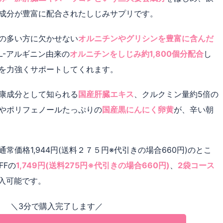
成分が豊富に配合されたしじみサプリです。
の多い方に欠かせない
オルニチンやグリシンを豊富に含んだ
L-アルギニン由来の
オルニチンをしじみ約1,800個分配合
し
を力強くサポートしてくれます。
康成分として知られる
国産肝臓エキス
、クルクミン量約5倍の
やポリフェノールたっぷりの
国産黒にんにく卵黄
が、辛い朝
常価格1,944円(送料２７５円※代引きの場合660円)のとこ
FFの
1,749円(送料275円※代引きの場合660円)
、
2袋コース
入可能です。
＼3分で購入完了します／