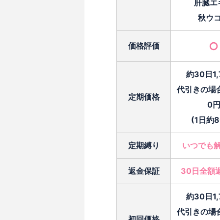
肝臓エ
秋ウ
○
価格評価
約30日1,
代引きの場
定期価格
0
(1日約8
定期縛り
いつでも
返金保証
30日全額
約30日1,
代引きの場
初回価格