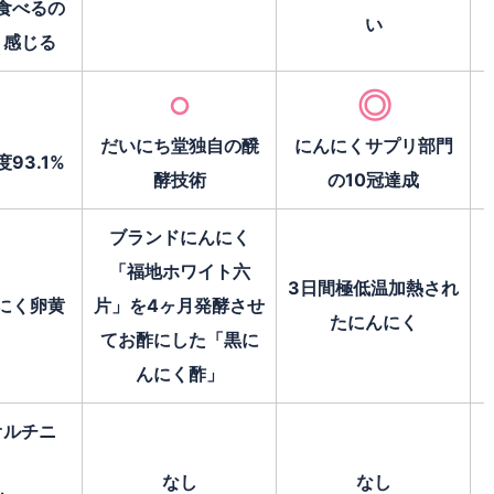
食べるの
い
く感じる
◎
○
だいにち堂独自の醗
にんにくサプリ部門
93.1%
酵技術
の10冠達成
ブランドにんにく
「福地ホワイト六
3日間極低温加熱され
にく卵黄
片」を4ヶ月発酵させ
たにんにく
てお酢にした「黒に
んにく酢」
オルチニ
）
なし
なし