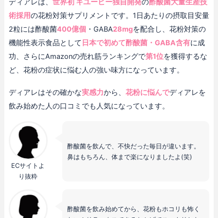
ディアレは、
世界初 キユーピー独自開発
の
酢酸菌大量生産技
術採用
の花粉対策サプリメントです。1日あたりの摂取目安量
2粒には酢酸菌
400億個
・GABA
28mg
を配合し、花粉対策の
機能性表示食品として
日本で初めて酢酸菌・GABA含有
に成
功、さらにAmazonの売れ筋ランキングで
第1位
を獲得するな
ど、花粉の症状に悩む人の強い味方になっています。
ディアレはその確かな
実感力
から、
花粉に悩んで
ディアレを
飲み始めた人の口コミでも人気になっています。
酢酸菌を飲んで、不快だった毎日が違います。
鼻はもちろん、体まで楽になりましたよ(笑)
ECサイトよ
り抜粋
酢酸菌を飲み始めてから、花粉もホコリも怖く