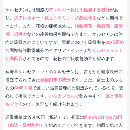
ケルセチンには細胞の
アレルギー反応を軽減する機能
があ
り、
抗アレルギー・抗ヒスタミン・抗酸化作用
などを期待で
きます。また、花粉の症状以外に、
睡眠障害・倦怠感・疲労
感・思考力
などの改善効果も期待できます。ケルセチンは体
内に吸収されにくいですが、胃腸における吸収率を
20倍高め
た
国際特許取得成分のイタリア・インデナ社
ケルセフィット
が高配合
されてるので、花粉の症状改善効果が望めます。
延寿草ケルセフィットのケルセチンは、古くから健康長寿に
役立てられてきた
植物由来の成分
です。また、富士山のふも
との
GMP工場
で厳しい品質管理の元製造されているので、安
心して摂取できます。
小型カプセル
で飲みやすく、
薬と併用
もできる
ので、無理なく続けられます。
通常価格は19,440円（税込）で、初回は
約95%OFFの972円
（税込・送料無料）
で始めることができます。初回で気に入