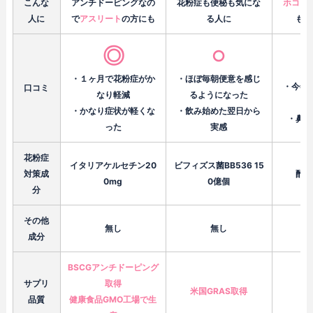
こんな
アンチドーピングなの
花粉症も便秘も気にな
ホコリ
人に
で
アスリート
の方にも
る人に
も気
◎
○
・１ヶ月で花粉症がか
・ほぼ毎朝便意を感じ
・今年
口コミ
なり軽減
るようになった
・かなり症状が軽くな
・飲み始めた翌日から
・鼻の
った
実感
花粉症
イタリアケルセチン20
ビフィズス菌BB536 15
対策成
酢酸
0mg
0億個
分
その他
無し
無し
GA
成分
BSCGアンチドーピング
サプリ
取得
米国GRAS取得
品質
健康食品GMO工場で生