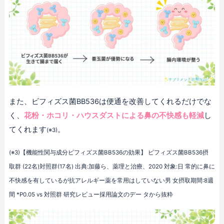
また、ビフィズス菌BB536は便通を改善してくれるだけでな
く、
花粉・ホコリ・ハウスダストによる鼻の不快感も軽減
し
てくれます
。
(※3)
(※3)【機能性関与成分ビフィズス菌BB536の効果】 ビフィズス菌BB536摂
取群 (22名)対照群(17名) 出典:加藤ら、薬理と治療、2020 対象:日 常的に鼻に
不快感を有しているが抗アレルギー薬を常用はしていない男 女摂取期間:8週
間 *P0.05 vs 対照群 研究レビュー採用論文のデー タから抜粋