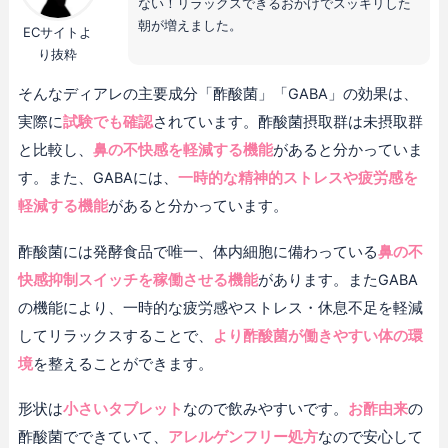
ない！リラックスできるおかげでスッキリした
朝が増えました。
ECサイトよ
り抜粋
そんなディアレの主要成分「酢酸菌」「GABA」の効果は、
実際に
試験でも確認
されています。酢酸菌摂取群は未摂取群
と比較し、
鼻の不快感を軽減する機能
があると分かっていま
す。また、GABAには、
一時的な精神的ストレスや疲労感を
軽減する機能
があると分かっています。
酢酸菌には発酵食品で唯一、体内細胞に備わっている
鼻の不
快感抑制スイッチを稼働させる機能
があります。またGABA
の機能により、一時的な疲労感やストレス・休息不足を軽減
してリラックスすることで、
より酢酸菌が働きやすい体の環
境
を整えることができます。
形状は
小さいタブレット
なので飲みやすいです。
お酢由来
の
酢酸菌でできていて、
アレルゲンフリー処方
なので安心して