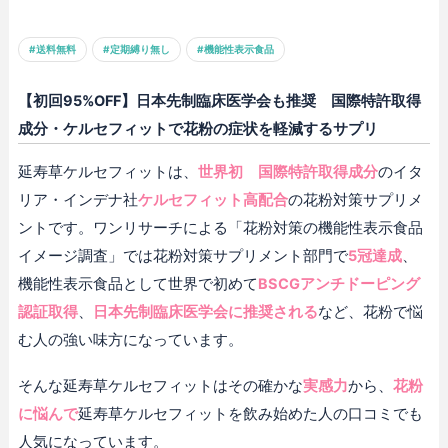
#送料無料
#定期縛り無し
#機能性表示食品
【初回95%OFF】日本先制臨床医学会も推奨 国際特許取得
成分・ケルセフィットで花粉の症状を軽減するサプリ
延寿草ケルセフィットは、
世界初 国際特許取得成分
のイタ
リア・インデナ社
ケルセフィット高配合
の花粉対策サプリメ
ントです。ワンリサーチによる「花粉対策の機能性表示食品
イメージ調査」では花粉対策サプリメント部門で
5冠達成
、
機能性表示食品として世界で初めて
BSCGアンチドーピング
認証取得
、
日本先制臨床医学会に推奨される
など、花粉で悩
む人の強い味方になっています。
そんな延寿草ケルセフィットはその確かな
実感力
から、
花粉
に悩んで
​​延寿草ケルセフィットを飲み始めた人の口コミでも
人気になっています。