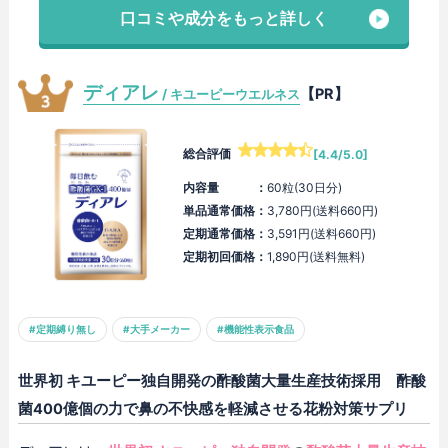
口コミや成分をもっと詳しく
ディアレ
【PR】
/ キユーピーウエルネス
総合評価
[4.4/5.0]
内容量 ：
60粒(30日分)
単品通常価格：
3,780円(送料660円)
定期通常価格：
3,591円(送料660円)
定期初回価格：
1,890円(送料無料)
#定期縛り無し
#大手メーカー
#機能性表示食品
世界初 キユーピー独自開発の酢酸菌大量生産技術採用 酢酸
菌400億個の力で鼻の不快感を軽減させる花粉対策サプリ