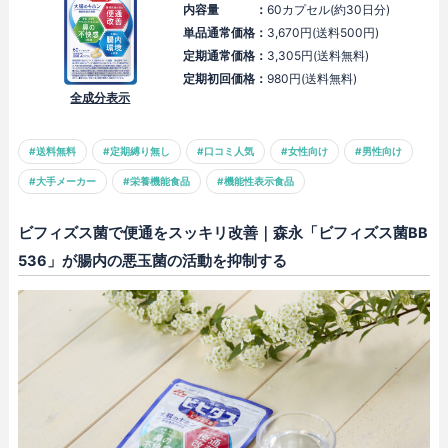
内容量 ：
60カプセル(約30日分)
単品通常価格：
3,670円(送料500円)
定期通常価格：
3,305円(送料無料)
定期初回価格：
980円(送料無料)
全成分表示
#送料無料
#定期縛り無し
#口コミ人気
#女性向け
#男性向け
#大手メーカー
#栄養機能食品
#機能性表示食品
ビフィズス菌で便通をスッキリ改善｜森永「ビフィズス菌BB
536」が腸内の悪玉菌の活動を抑制する