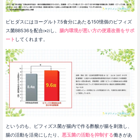
ビヒダスにはヨーグルト7.5食分にあたる150憶個のビフィズ
ス菌BB536を配合
し、
腸内環境が悪い方の便通改善をサポ
(※2)
ート
してくれます。
というのも、ビフィズス菌が腸内で作る酢酸が腸を刺激し、
腸の活動を活発にしたり、
悪玉菌の活動を抑制する
働きがあ