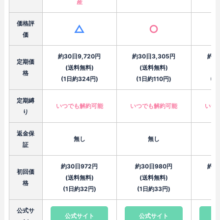
産
価格評
△
○
価
約30日9,720円
約30日3,305円
約3
定期価
(送料無料)
(送料無料)
(
格
(1日約324円)
(1日約110円)
(1
定期縛
いつでも解約可能
いつでも解約可能
いつ
り
返金保
無し
無し
証
約30日972円
約30日980円
約3
初回価
(送料無料)
(送料無料)
(
格
(1日約32円)
(1日約33円)
(
公式サ
公式サイト
公式サイト
公