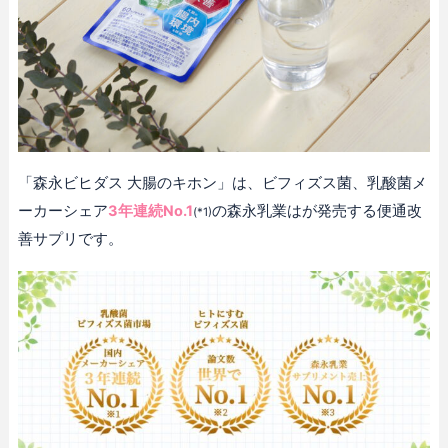
「森永ビヒダス 大腸のキホン」は、ビフィズス菌、乳酸菌メ
ーカーシェア
3年連続No.1
の森永乳業はが発売する便通改
(*1)
善サプリです。