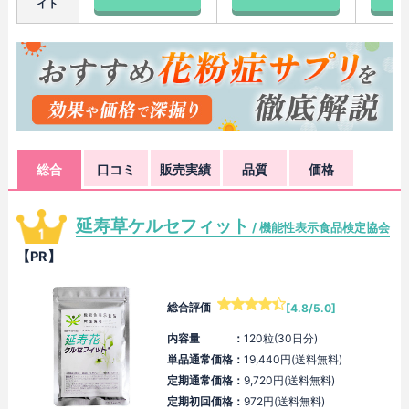
イト
総合
口コミ
販売実績
品質
価格
延寿草ケルセフィット
/ 機能性表示食品検定協会
【PR】
総合評価
[4.8/5.0]
内容量 ：
120粒(30日分)
単品通常価格：
19,440円(送料無料)
定期通常価格：
9,720円(送料無料)
定期初回価格：
972円(送料無料)