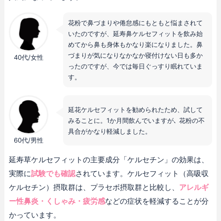
花粉で鼻づまりや倦怠感にもともと悩まされて
いたのですが、延寿鼻ケルセフィットを飲み始
めてから鼻も身体もかなり楽になりました。鼻
づまりが気になりなかなか寝付けない日も多か
40代/女性
ったのですが、今では毎日ぐっすり眠れていま
す。
延花ケルセフィットを勧められたため、試して
みることに。1か月間飲んでいますが､ 花粉の不
具合がかなり軽減しました。
60代/男性
延寿草ケルセフィットの主要成分「ケルセチン」の効果は、
実際に
試験でも確認
されています。ケルセフィット（高吸収
ケルセチン）摂取群は、プラセボ摂取群と比較し、
アレルギ
ー性鼻炎・くしゃみ・疲労感
などの症状を軽減することが分
かっています。