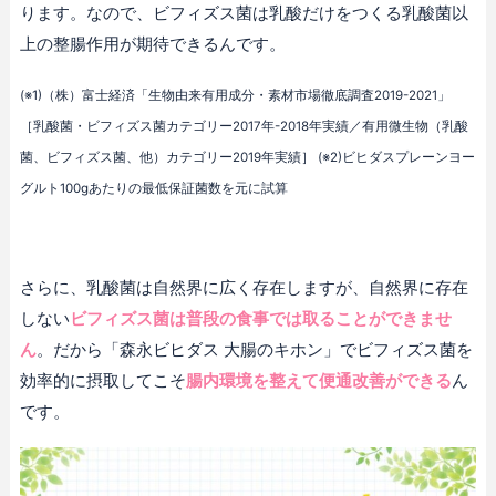
ります。なので、ビフィズス菌は乳酸だけをつくる乳酸菌以
上の整腸作用が期待できるんです。
(※1)（株）富士経済「生物由来有用成分・素材市場徹底調査2019-2021」
［乳酸菌・ビフィズス菌カテゴリー2017年-2018年実績／有用微生物（乳酸
菌、ビフィズス菌、他）カテゴリー2019年実績］ (※2)ビヒダスプレーンヨー
グルト100gあたりの最低保証菌数を元に試算
さらに、乳酸菌は自然界に広く存在しますが、自然界に存在
しない
ビフィズス菌は普段の食事では取ることができませ
ん
。だから「森永ビヒダス 大腸のキホン」でビフィズス菌を
効率的に摂取してこそ
腸内環境を整えて便通改善ができる
ん
です。