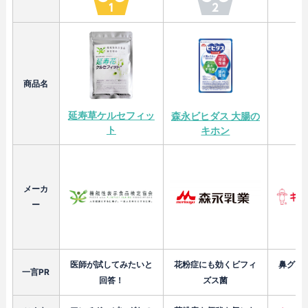
商品名
延寿草ケルセフィッ
森永ビヒダス 大腸の
ト
キホン
メーカ
ー
医師が試してみたいと
花粉症にも効くビフィ
鼻グズ
一言PR
回答！
ズス菌
し