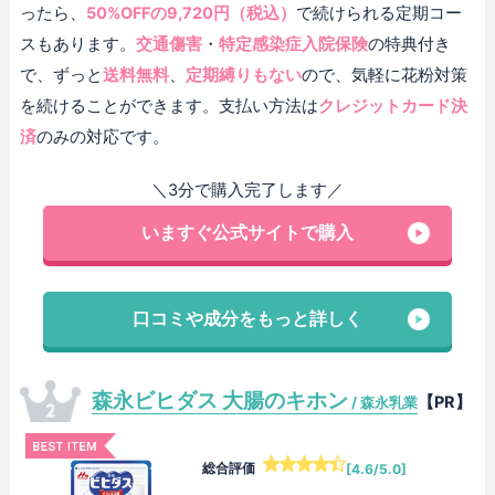
ったら、
50%OFFの9,720円（税込）
で続けられる定期コー
スもあります。
交通傷害
・
特定感染症入院保険
の特典付き
で、ずっと
送料無料
、
定期縛りもない
ので、気軽に花粉対策
を続けることができます。支払い方法は
クレジットカード決
済
のみの対応です。
＼3分で購入完了します／
いますぐ公式サイトで購入
口コミや成分をもっと詳しく
森永ビヒダス 大腸のキホン
【PR】
/ 森永乳業
総合評価
[4.6/5.0]