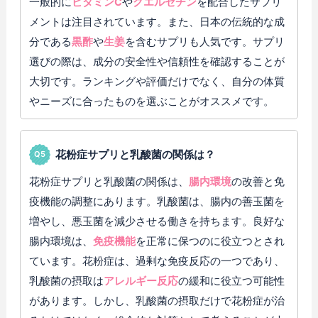
一般的に
ビタミンC
や
クエルセチン
を配合したサプリ
メントは注目されています。また、日本の伝統的な成
分である
黒酢
や
生姜
を含むサプリも人気です。サプリ
選びの際は、成分の安全性や信頼性を確認することが
大切です。ランキングや評価だけでなく、自分の体質
やニーズに合ったものを選ぶことがオススメです。
花粉症サプリと乳酸菌の関係は？
花粉症サプリと乳酸菌の関係は、
腸内環境
の改善と免
疫機能の調整にあります。乳酸菌は、腸内の善玉菌を
増やし、悪玉菌を減少させる働きを持ちます。良好な
腸内環境は、
免疫機能
を正常に保つのに役立つとされ
ています。花粉症は、過剰な免疫反応の一つであり、
乳酸菌の摂取は
アレルギー反応
の緩和に役立つ可能性
があります。しかし、乳酸菌の摂取だけで花粉症が治