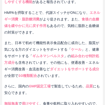
しやすくする機能
があると報告されています。
HMPAを摂取することで、代謝スイッチがONになり、
エネル
ギー消費・脂肪糖消費
がより促されます。また、
食後の血糖
値を緩やかに元に戻す作用
もあるので、気軽に脂肪と血糖値
の対策ができます。
また、日本で初めて機能性表示食品配合に成功した、脂質が
気になる方のダイエットをサポートする「
ケール
」と、健康
をサポートする「
ギムネマシベルスタ
」の
組み合わせ特許処
方成分
も含有されています。その他にも、便通改善・エネル
ギー消費改善・血流改善など
ダイエットをサポートする成分
が全部で
30種類配合
されています。
さらに、国内の
GMP認定工場
で製造しているため、
品質
にも
安心できます。
無味無臭
で
溶けやすく
、食事や飲料に取り入れやすいので、