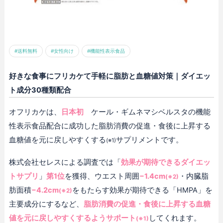
#送料無料
#女性向け
#機能性表示食品
好きな食事にフリカケて手軽に脂肪と血糖値対策｜ダイエッ
ト成分30種類配合
オフリカケは、
日本初
ケール・ギムネマシベルスタの機能
性表示食品配合に成功した脂肪消費の促進・食後に上昇する
血糖値を元に戻しやすくする
サプリメントです。
(※1)
株式会社セレスによる調査では「
効果が期待できるダイエッ
トサプリ
」
第1位
を獲得、ウエスト周囲
−1.4cm
・内臓脂
(※2)
肪面積
−4.2cm
をもたらす効果が期待できる「HMPA」を
(※2)
主要成分にするなど、
脂肪消費の促進・食後に上昇する血糖
値を元に戻しやすくするようサポート
してくれます。
(※1)