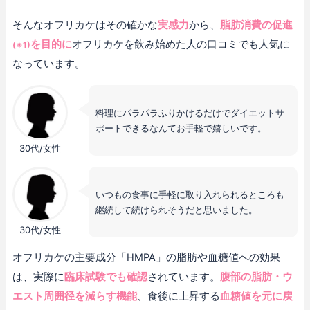
そんなオフリカケはその確かな
実感力
から、
脂肪消費の促進
を目的に
オフリカケを飲み始めた人の口コミでも人気に
(※1)
なっています。
料理にパラパラふりかけるだけでダイエットサ
ポートできるなんてお手軽で嬉しいです。
30代/女性
いつもの食事に手軽に取り入れられるところも
継続して続けられそうだと思いました。
30代/女性
オフリカケの主要成分「HMPA」の脂肪や血糖値への効果
は、実際に
臨床試験でも確認
されています。
腹部の脂肪・ウ
エスト周囲径を減らす機能
、食後に上昇する
血糖値を元に戻