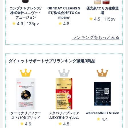
コンブチャクレンズ/
GB 1DAY CLEANS S
優光泉/エリカ健康道
株式会社ユニヴァ・
ET/株式会社FTG Co
場
フュージョン
mpany
4.5 | 115pv
4.9 | 135pv
4.8
ランキングをもっとみる
ダイエットサポートサプリランキング厳選3商品
ターミナリアファー
メタバリアプレミア
wellreco/RED Vision
スト/ビタブリッド
ムEX/富士フイルム
4.4
4.6
4.5