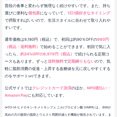
普段の食事と変わらず無理なく続けやすいです。また、持ち
運びに便利な
個包装
になっていて、
1日1袋好きなタイミング
で摂取すればいいので、生活スタイルに合わせて取り入れや
すいです。
通常価格は9,180円（税込）で、初回は約90％OFFの
980円
（税込・送料無料）
で始めることができます。初回で気に入
ったら、
約24%OFFの6,979円（税込）
で続けられる定期コ
ースもあります。ずっと
送料無料
で
定期縛りもない
ので、気
軽に脂肪消費の促進・上昇する血糖値を元に戻しやすくする
のをサポート
できます。
(※1)
公式サイトでは
クレジットカード決済
のほか、
NPO後払い・
Amazon Pay
にも対応しています。
(※1)3-(4-ヒドロキシ-3-メトキシフェ ニル)プロピオン酸 (HMPA) は、 BMIが
高めの方の腹部の脂肪とウエスト周囲径減らす機能が報告されています。ま