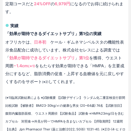
定期コースだと
24%OFF
の
6,979円
になるのでお得に続けられま
す。
実績
「効果が期待できるダイエットサプリ」第1位の実績
オフリカケは、
日本初
ケール・ギムネマシベルスタの機能性表
示食品配合に成功しています。株式会社セレスによる調査では
「
効果が期待できるダイエットサプリ
」
第1位
を獲得、ウエスト
周囲
−1.4cm
をもたらす効果が期待できる「HMPA」を主要成
(※1)
分にするなど、脂肪消費の促進・上昇する血糖値を元に戻しやす
くするのをサポート
してくれます。
(※2)
(※1)臨床試験結果による ※試験概要 【試験デザイン】 ランダム化二重盲検並行群間
比較試験 【被験者】 BMI23-30kg/㎡の健康な男女 (20~64歳) 74名 【試験項目】
腹部内臓脂肪面積、 ウエスト周囲径 【試験食品】 試験食→HMPA23mg/日を含む
カプセル 対照食→外見が同一でHMPAを含まないカプセル 【摂取期間】 12週間
【出典】 Jpn Pharmacol Ther (薬と治療)2022; 50(6): 1031-40.
(※2)3-(4-ヒドロ