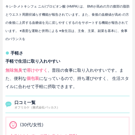
キシ-3-メトキシフェ ニル)プロピオン酸 (HMPA) は、 BMIが高めの方の腹部の脂肪
とウエスト周囲径減らす機能が報告されています。また、食後の血糖値が高め の方
の食後に上昇する血糖値を元に戻しやすくするのをサポートする機能が報告されて
います。 ※適度な運動と併用による ※食生活は、主食、主菜、副菜を基本に、食事
のバランスを
手軽さ
手軽で生活に取り入れやすい
無味無臭
で
溶けやすく
、普段の食事に取り入れやすいです。ま
た、便利な
個包装
になっているので、持ち運びやすく、 生活スタ
イルに合わせて手軽に摂取できます。
口コミ一覧
オフリカケ（株式会社バッカス）
(30代/女性)