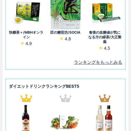
快糖茶＋/MBHオンラ
匠の糖煎坊/SOCIA
食後の血糖値が気に
イン
なる方の緑茶/大正製
4.8
薬
4.9
4.5
ランキングをもっとみる
ダイエットドリンクランキングBEST5