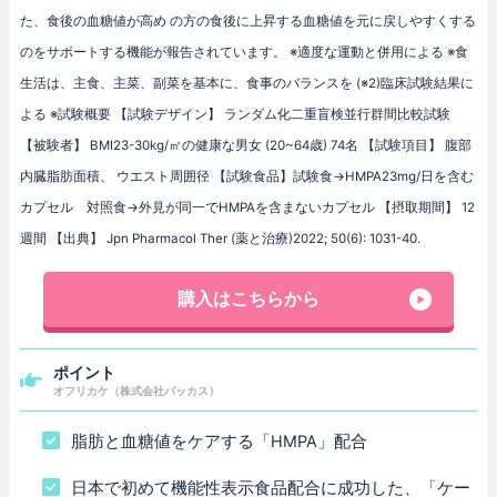
た、食後の血糖値が高め の方の食後に上昇する血糖値を元に戻しやすくする
のをサポートする機能が報告されています。 ※適度な運動と併用による ※食
生活は、主食、主菜、副菜を基本に、食事のバランスを (※2)臨床試験結果に
よる ※試験概要 【試験デザイン】 ランダム化二重盲検並行群間比較試験
【被験者】 BMI23-30kg/㎡の健康な男女 (20~64歳) 74名 【試験項目】 腹部
内臓脂肪面積、 ウエスト周囲径 【試験食品】試験食→HMPA23mg/日を含む
カプセル 対照食→外見が同一でHMPAを含まないカプセル 【摂取期間】 12
週間 【出典】 Jpn Pharmacol Ther (薬と治療)2022; 50(6): 1031-40.
購入はこちらから
ポイント
オフリカケ（株式会社バッカス）
脂肪と血糖値をケアする「HMPA」配合
日本で初めて機能性表示食品配合に成功した、「ケー