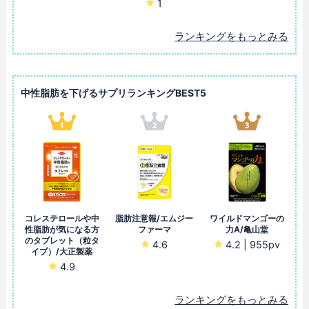
1
ランキングをもっとみる
中性脂肪を下げるサプリランキングBEST5
コレステロールや中
脂肪注意報/エムジー
ワイルドマンゴーの
性脂肪が気になる方
ファーマ
力A/亀山堂
のタブレット（粒タ
4.6
4.2 | 955pv
イプ）/大正製薬
4.9
ランキングをもっとみる