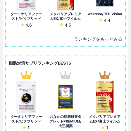
ターミナリアファー
メタバリアプレミア
wellreco/RED Vision
スト/ビタブリッド
ムEX/富士フイルム
4.4
4.6
4.5
ランキングをもっとみる
脂肪対策サプリランキングBEST5
ターミナリアファー
おなかの脂肪対策タ
メタバリアプレミア
スト/ビタブリッド
ブレットPREMIUM/
ムEX/富士フイルム
大正製薬
1
1